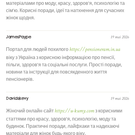
матеріалами про моду, красу, здоров’я, психологію та
сім’ю. Корисні поради, ідеї та натхнення для сучасних
жінок щодня.
JamesPaype
19 mai 2026
https://pensioneram.in.ua
Портал для людей похилого
віку з Україна з корисною інформацією про пенсії,
пільги, здоров’я та соціальні послуги. Прості поради,
новини та інструкції для повсякденного життя
пенсіонерів.
Davidskevy
19 mai 2026
https://u-kumy.com
Жіночий онлайн-сайт
з корисними
статтями про красу, здоров’я, психологію, моду та
будинок. Практичні поради, лайфхаки та надихаючі
матеріали для жінок будь-якого віку.