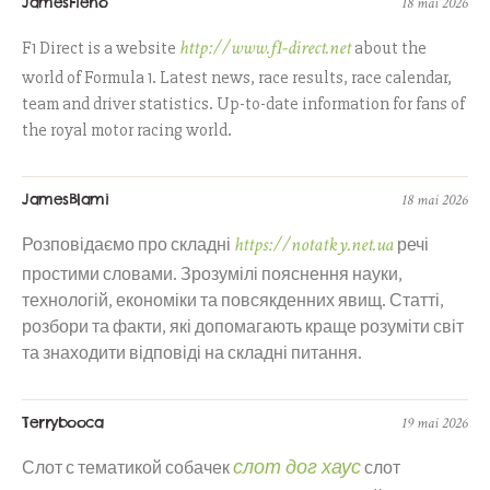
JamesFieno
18 mai 2026
http://www.f1-direct.net
F1 Direct is a website
about the
world of Formula 1. Latest news, race results, race calendar,
team and driver statistics. Up-to-date information for fans of
the royal motor racing world.
JamesBlami
18 mai 2026
https://notatky.net.ua
Розповідаємо про складні
речі
простими словами. Зрозумілі пояснення науки,
технологій, економіки та повсякденних явищ. Статті,
розбори та факти, які допомагають краще розуміти світ
та знаходити відповіді на складні питання.
Terrybooca
19 mai 2026
слот дог хаус
Слот с тематикой собачек
слот