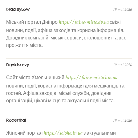
BradleyLow
19 mai 2026
https://faine-misto.dp.ua
Міський портал Дніпро
свіжі
новини, події, афіша заходів та корисна інформація.
Довідник компаній, міські сервіси, оголошення та все
про життя міста.
Davidskevy
19 mai 2026
https://faine-misto.km.ua
Сайт міста Хмельницький
новини, події, корисна інформація для мешканців та
гостей. Афіша заходів, міські служби, довідник
організацій, цікаві місця та актуальні події міста.
Roberthaf
19 mai 2026
https://soloha.in.ua
Жіночий портал
з актуальними