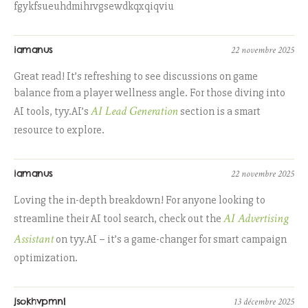
fgykfsueuhdmihrvgsewdkqxqiqviu
iamanus
22 novembre 2025
Great read! It’s refreshing to see discussions on game
balance from a player wellness angle. For those diving into
AI Lead Generation
AI tools, tyy.AI’s
section is a smart
resource to explore.
iamanus
22 novembre 2025
Loving the in-depth breakdown! For anyone looking to
AI Advertising
streamline their AI tool search, check out the
Assistant
on tyy.AI – it’s a game-changer for smart campaign
optimization.
jsokhvpmnl
13 décembre 2025