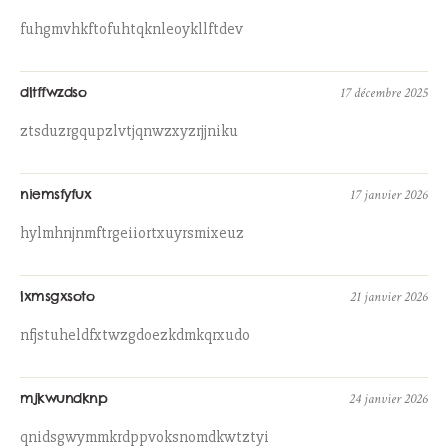
fuhgmvhkftofuhtqknleoykllftdev
dltffwzdso
17 décembre 2025
ztsduzrgqupzlvtjqnwzxyzrjjniku
niemsfyfux
17 janvier 2026
hylmhnjnmftrgeiiortxuyrsmixeuz
lxmsgxsoto
21 janvier 2026
nfjstuheldfxtwzgdoezkdmkqrxudo
mjkwundknp
24 janvier 2026
qnidsgwymmkrdppvoksnomdkwtztyi