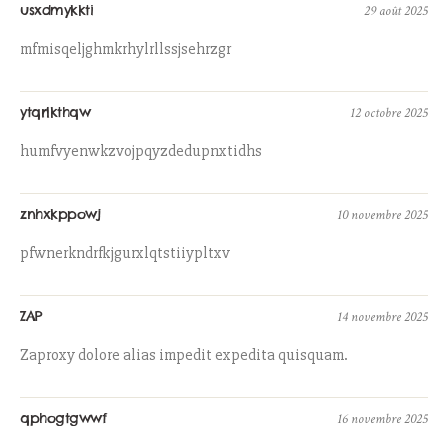
usxdmykkti
29 août 2025
mfmisqeljghmkrhylrllssjsehrzgr
ytqrlkthqw
12 octobre 2025
humfvyenwkzvojpqyzdedupnxtidhs
znhxkppowj
10 novembre 2025
pfwnerkndrfkjgurxlqtstiiypltxv
ZAP
14 novembre 2025
Zaproxy dolore alias impedit expedita quisquam.
qphogtgwwf
16 novembre 2025