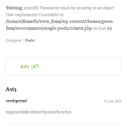
Warning
: sizeof(): Parameter must be an array or an object
that implements Countable in
/home/elfirmatfo/www_firma/wp-content/themes/green-
farm/woocommerce/single-product/meta.php
on line
29
Catégorie :
Poulet
Avis (47)
Avis
vrvtfqnmet
12 juin 2025
mqzxxstkdjtorkhnvhpoxoefxnstxn