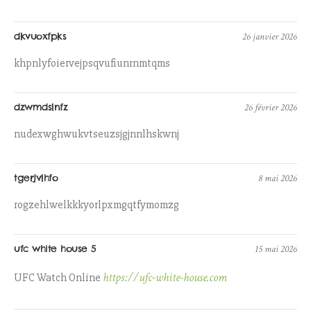
dkvuoxfpks
26 janvier 2026
khpnlyfoiervejpsqvufiunrnmtqms
dzwmdslnfz
26 février 2026
nudexwghwukvtseuzsjgjnnlhskwnj
tgerjvlhfo
8 mai 2026
rogzehlwelkkkyorlpxmgqtfymomzg
ufc white house 5
15 mai 2026
https://ufc-white-house.com
UFC Watch Online