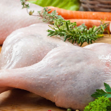
ude
Le tunisien est deve
r
beaucoup plus aver
ns
sur le plan santé e
hui
diététique; les régi
re
sans gras sont deve
our
très répandus.