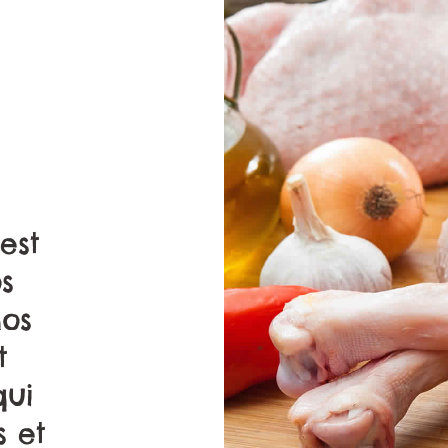
est
Suite une longue ét
s
du consommateu
nos
tunisien, nous avo
t
compris qu’aujourd’
qui
un produit doit êt
s et
goûteux équilibré p