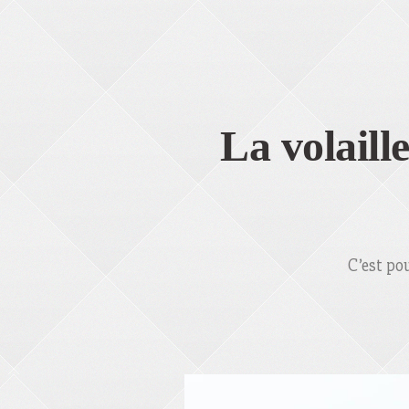
La volaill
C’est po